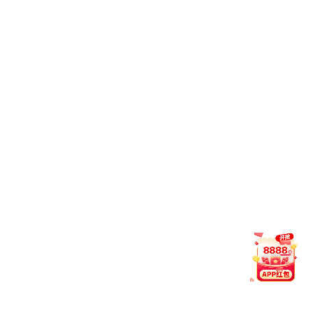
Saka 清楚，要想持续成功，就必须不断提高自身素质，同时
关注团队发展。他表示：“我们不会停下脚步，将会用实际行
动来书写属于我们的传奇。”这句话不仅传达了他对未来目标
明确，更体现出一种永不满足、勇于攀登高峰的人生态度。
同时，他也呼吁年轻人要相信自己，无论外界有多少质疑，
只要坚持努力，就一定会迎来属于自己的辉煌时刻。这样的
鼓舞，将激励更多年轻人勇敢追梦，为实现自己的目标而奋
斗不息。
总结：
总而言之，萨卡通过回应外界质疑，用夺冠这一成就证明了
自身价值。从最初承受压力，到逐渐成长为团队核心，再到
最终获得荣誉，这一过程不仅仅关乎个人，更涉及整个团队
的发展。而这种成熟背后，是无数汗水与努力所铸就的成
果，是一种信念，一种追求卓越、不懈奋斗的人生态度。