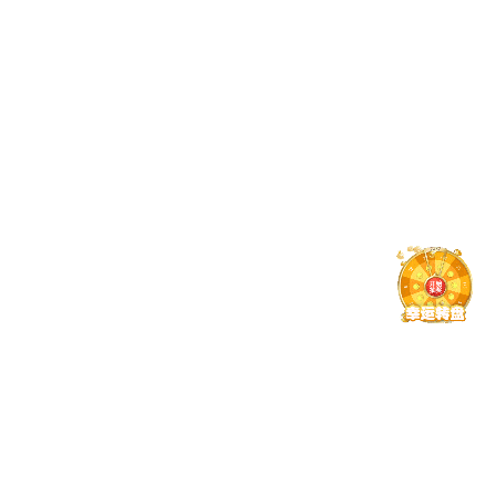
丹特回归后，将会极大地推动拜仁青训体系的发展。首先，
他拥有丰富的一线队比赛经验，可以为青训学员提供直接而
宝贵的指导。其次，他了解现代足球的发展趋势，将把这些
先进理念融入到日常训练中，以确保年轻球员能够跟上时代
步伐。
其次，由于他自身是一名外籍选手，因此在多元文化交流方
面具有独到见解。他将鼓励来自不同文化背景的小球员们互
相学习，共同进步，从而提高整个团队的凝聚力和创造力。
这对于提升球队整体竞技水平而言，无疑是一次新的尝试和
突破。
最后，随着二队实力不断提升，会吸引更多优秀的小球员加
入，这样一来，不仅有助于挖掘潜力股，也能为一线队提供
更强大的支持。随着时间推移，我们有理由期待，在丹特带
领下，拜仁慕尼黑将形成良性循环，实现可持续发展。